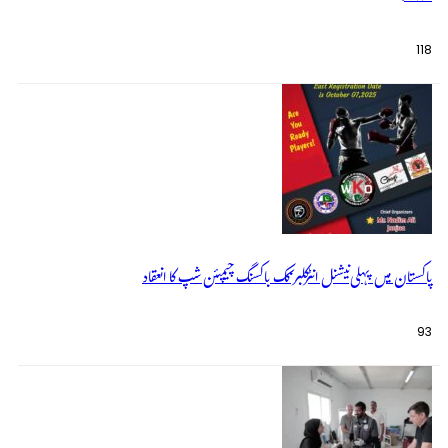
118
پاکستان میں پہلی نیشنل انٹرکلبز کک باکسنگ چیمپئن شپ کا انعقاد
93