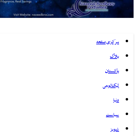
مرکزی صفحہ
بلاگ
پاکستان
ٹیکنالوجی
دنیا
سیاست
شوبز