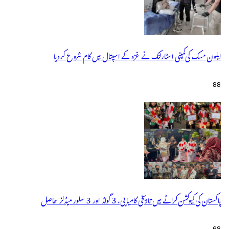
ایلون مسک کی کمپنی اسٹارلنک نے غزہ کے اسپتال میں کام شروع کردیا
88
پاکستان کی کیوکشن کراٹے میں تاریخی کامیابی، 3 گولڈ اور 3 سلور میڈلز حاصل
68