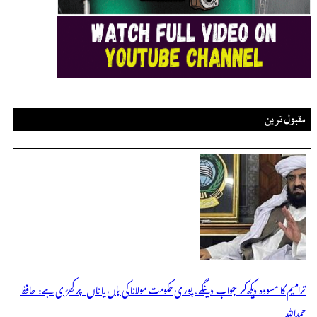
مقبول ترین
ترامیم کا مسودہ دیکھ کر جواب دینگے، پوری حکومت مولانا کی ہاں یا ناں پر کھڑی ہے: حافظ
حمداللہ