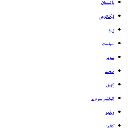
پاکستان
ٹیکنالوجی
دنیا
سیاست
شوبز
صحت
کھیل
الیکشن سروے
ویڈیو
کالمز