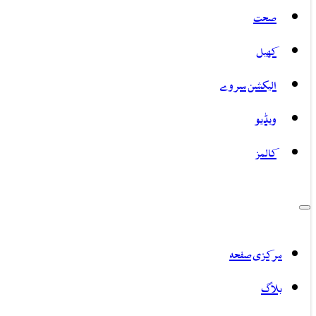
صحت
کھیل
الیکشن سروے
ویڈیو
کالمز
مرکزی صفحہ
بلاگ