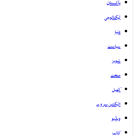
پاکستان
ٹیکنالوجی
دنیا
سیاست
شوبز
صحت
کھیل
الیکشن سروے
ویڈیو
کالمز