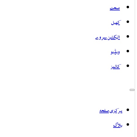
صحت
کھیل
الیکشن سروے
ویڈیو
کالمز
مرکزی صفحہ
بلاگ