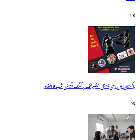
118
پاکستان میں پہلی نیشنل انٹرکلبز کک باکسنگ چیمپئن شپ کا انعقاد
93