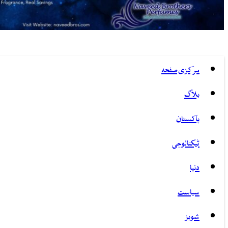
مرکزی صفحہ
بلاگ
پاکستان
ٹیکنالوجی
دنیا
سیاست
شوبز