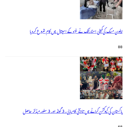
ایلون مسک کی کمپنی اسٹارلنک نے غزہ کے اسپتال میں کام شروع کردیا
88
پاکستان کی کیوکشن کراٹے میں تاریخی کامیابی، 3 گولڈ اور 3 سلور میڈلز حاصل
68